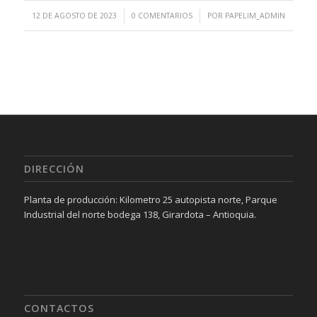
/
/
12 DE AGOSTO DE 2023
0 COMENTARIOS
POR
PAPELIM_ADMIN
DIRECCIÓN
Planta de producción: Kilometro 25 autopista norte, Parque
Industrial del norte bodega 138, Girardota – Antioquia.
CONTACTOS