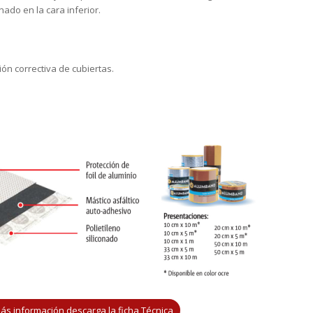
onado en la cara inferior.
ón correctiva de cubiertas.
ás información descarga la ficha Técnica